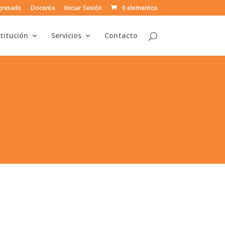
gresado
Docente
Iniciar Sesión
0 elementos
stitución
Servicios
Contacto