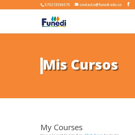
573213596575
contacto@funedi.edu.co
Mis Cursos
My Courses